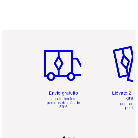
Artículo 1 de 6
Artículo
Envío gratuito
Llévate 2 m
gratis
con todos los
pedidos de más de
con todos
59 €
pedido