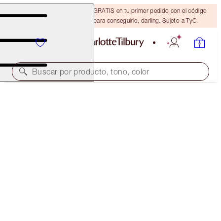
15 % de descuento + ENVÍO GRATIS en tu primer pedido con el código
DARLING15. Inicia sesión para conseguirlo, darling. Sujeto a TyC.
Buscar por producto, tono, color
CHARLOTTE’S BEAUTIFUL, FLAWLESS SKIN
SECRETS
EXCLUSIVE 30% OFF!
145,00 €