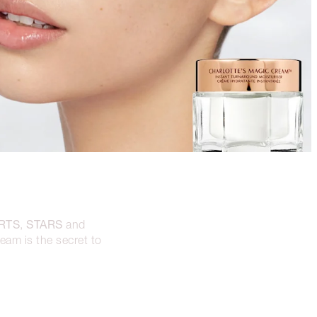
RTS
STARS
,
and
eam is the secret to