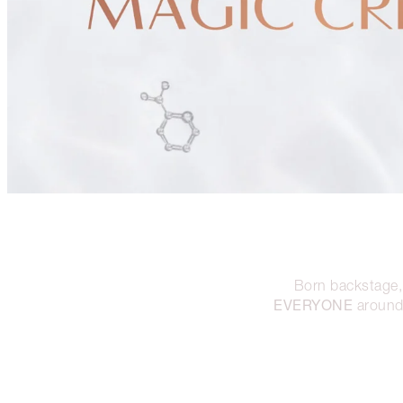
Born backstage,
EVERYONE
around 