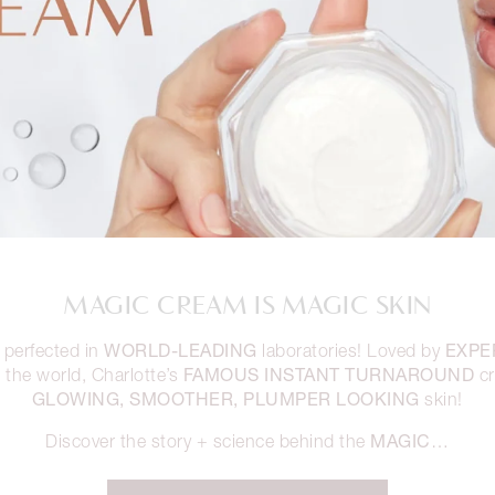
MAGIC CREAM IS MAGIC SKIN
WORLD-LEADING
EXPE
 perfected in
laboratories! Loved by
FAMOUS INSTANT TURNAROUND
the world, Charlotte’s
cr
GLOWING, SMOOTHER, PLUMPER LOOKING
skin!
MAGIC
Discover the story + science behind the
…