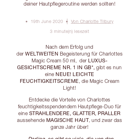
deiner Hautpflegeroutine werden sollten!
19th June 2020
Von Charlotte Tilbury
3 minute(n) lesezeit
Nach dem Erfolg und
WELTWEITEN
der
Begeisterung für Charlottes
LUXUS-
Magic Cream 50 ml, der
GESICHTSCREME NR. 1 IN GB*,
gibt es nun
NEUE! LEICHTE
eine
FEUCHTIGKEITSCREME
, die Magic Cream
Light!
Entdecke die Vorteile von Charlottes
feuchtigkeitsspendendem Hautpflege-Duo für
STRAHLENDERE, GLATTER, PRALLER
eine
MAGISCHE HAUT
aussehende
, und zwar das
ganze Jahr über!
„Darling, es gibt so viele, die von den