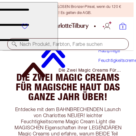
Sichere dir einen KOSTENLOSEN Bronzer-Pinsel, wenn du 120 €
ausgibst! Es gelten die AGB.
Nach Produkt, Farbton, Farbe suchen
Hautpflege
Feuchtigkeitscrem
Die Zwei Magic Creams Für
DIE ZWEI MAGIC CREAMS
Magische Haut Das Ganze Jahr
ÜBer!
FÜR MAGISCHE HAUT DAS
GANZE JAHR ÜBER!
Entdecke mit dem BAHNBRECHENDEN Launch
von Charlottes NEUER! leichter
Feuchtigkeitscreme Magic Cream Light die
MAGISCHEN Eigenschaften ihrer LEGENDÄREN
Magic Creams und erfahre, warum BEIDE Teil