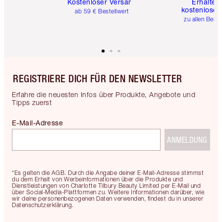
Kostenloser Versand
Erhalte 
kostenlose 
ab 59 € Bestellwert
zu allen Best
REGISTRIERE DICH FÜR DEN NEWSLETTER
Erfahre die neuesten Infos über Produkte, Angebote und
Tipps zuerst
E-Mail-Adresse
ANMELDUNG
*Es gelten die AGB. Durch die Angabe deiner E-Mail-Adresse stimmst
du dem Erhalt von Werbeinformationen über die Produkte und
Dienstleistungen von Charlotte Tilbury Beauty Limited per E-Mail und
über Social-Media-Plattformen zu. Weitere Informationen darüber, wie
wir deine personenbezogenen Daten verwenden, findest du in unserer
Datenschutzerklärung.