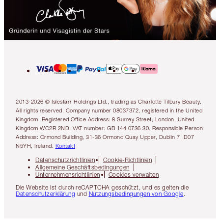
2013-2026 © Islestarr Holdings Ltd., trading as Charlotte Tilbury Beauty.
All rights reserved. Company number 08037372, registered in the United
Kingdom. Registered Office Address: 8 Surrey Street, London, United
Kingdom WC2R 2ND. VAT number: GB 144 0736 30. Responsible Person
Address: Ormond Building, 31-36 Ormond Quay Upper, Dublin 7, D07
N5YH, Ireland.
Kontakt
Datenschutzrichtlinien
Cookie-Richtlinien
Allgemeine Geschäftsbedingungen
Unternehmensrichtlinien
Cookies verwalten
Die Website ist durch reCAPTCHA geschützt, und es gelten die
Datenschutzerklärung
und
Nutzungsbedingungen von Google
.