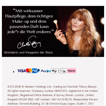
2013-2026 © Islestarr Holdings Ltd., trading as Charlotte Tilbury Beauty.
All rights reserved. Company number 08037372, registered in the United
Kingdom. Registered Office Address: 8 Surrey Street, London, United
Kingdom WC2R 2ND. VAT number: GB 144 0736 30. Responsible Person
Address: Ormond Building, 31-36 Ormond Quay Upper, Dublin 7, D07