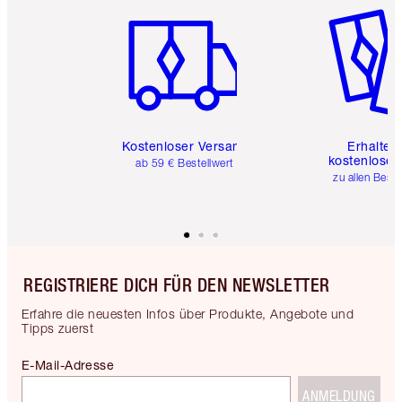
Kostenloser Versand
Erhalte 
kostenlose 
ab 59 € Bestellwert
zu allen Best
REGISTRIERE DICH FÜR DEN NEWSLETTER
Erfahre die neuesten Infos über Produkte, Angebote und
Tipps zuerst
E-Mail-Adresse
ANMELDUNG