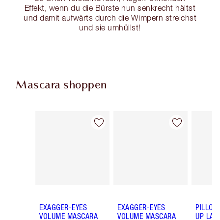
Effekt, wenn du die Bürste nun senkrecht hältst
und damit aufwärts durch die Wimpern streichst
und sie umhüllst!
Mascara shoppen
Artikel 1 von 13
Artikel 2 von 13
EXAGGER-EYES
EXAGGER-EYES
PILLOW
VOLUME MASCARA
VOLUME MASCARA
UP LAS