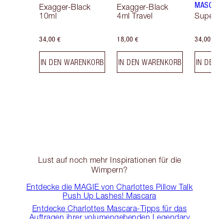
MASCA
Exagger-Black
Exagger-Black
10ml
4ml Travel
Super 
34,00 €
18,00 €
34,00 €
IN DEN WARENKORB
IN DEN WARENKORB
IN DE
Lust auf noch mehr Inspirationen für die
Wimpern?
Entdecke die MAGIE von Charlottes Pillow Talk
Push Up Lashes! Mascara
Entdecke Charlottes Mascara-Tipps für das
Auftragen ihrer volumengebenden Legendary