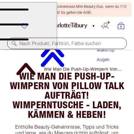
LETZTE CHANCE! Erhalte ein kostenloses Mini-Beauty-Duo, wenn du 110
€ ausgibst! Es gelten die AGB.
Nach Produkt, Farbton, Farbe suchen
Make-Up
Augen
Wie Man Die Push-Up-Wimpern Von
WIE MAN DIE PUSH-UP-
Pillow Talk Aufträgt! Wimperntusche -
Laden, Kämmen & Heben!
WIMPERN VON PILLOW TALK
AUFTRÄGT!
WIMPERNTUSCHE - LADEN,
KÄMMEN & HEBEN!
Enthülle Beauty-Geheimnisse, Tipps und Tricks
und lerne, wie du Mascara richtig aufträgst, um