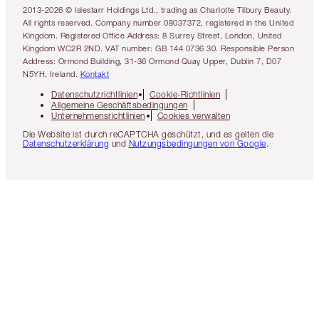
2013-2026 © Islestarr Holdings Ltd., trading as Charlotte Tilbury Beauty.
All rights reserved. Company number 08037372, registered in the United
Kingdom. Registered Office Address: 8 Surrey Street, London, United
Kingdom WC2R 2ND. VAT number: GB 144 0736 30. Responsible Person
Address: Ormond Building, 31-36 Ormond Quay Upper, Dublin 7, D07
N5YH, Ireland.
Kontakt
Datenschutzrichtlinien
Cookie-Richtlinien
Allgemeine Geschäftsbedingungen
Unternehmensrichtlinien
Cookies verwalten
Die Website ist durch reCAPTCHA geschützt, und es gelten die
Datenschutzerklärung
und
Nutzungsbedingungen von Google
.