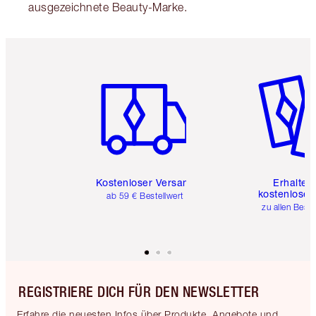
ausgezeichnete Beauty-Marke.
Artikel 1 von 6
Artikel 
Kostenloser Versand
Erhalte 
kostenlose 
ab 59 € Bestellwert
zu allen Best
REGISTRIERE DICH FÜR DEN NEWSLETTER
Erfahre die neuesten Infos über Produkte, Angebote und