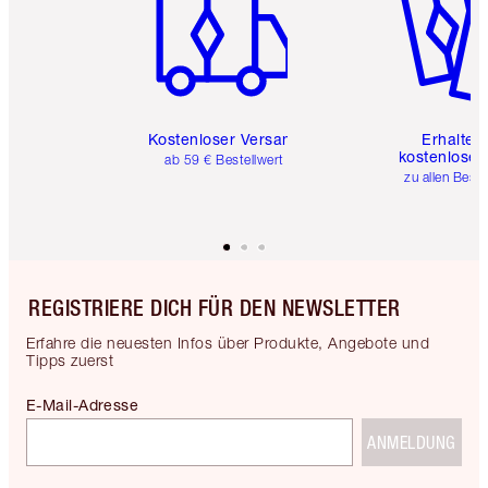
Kostenloser Versand
Erhalte 
kostenlose 
ab 59 € Bestellwert
zu allen Best
REGISTRIERE DICH FÜR DEN NEWSLETTER
Erfahre die neuesten Infos über Produkte, Angebote und
Tipps zuerst
E-Mail-Adresse
ANMELDUNG