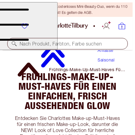
LETZTE CHANCE! Erhalte ein kostenloses Mini-Beauty-Duo, wenn du 110
€ ausgibst! Es gelten die AGB.
Make-Up
Nach Produkt, Farbton, Farbe suchen
Anlässe
Saisonal
Frühlings-Make-Up-Must-Haves Für
FRÜHLINGS-MAKE-UP-
Einen Einfachen, Frisch
Aussehenden Glow
MUST-HAVES FÜR EINEN
EINFACHEN, FRISCH
AUSSEHENDEN GLOW
Entdecken Sie Charlottes Make-up-Must-Haves
für einen frischen Make-up-Look, darunter die
NEW! Look of Love Collection für herrliche