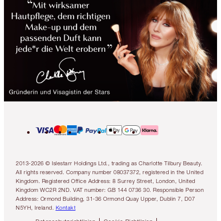
2013-2026 © Islestarr Holdings Ltd., trading as Charlotte Tilbury Beauty.
All rights reserved. Company number 08037372, registered in the United
Kingdom. Registered Office Address: 8 Surrey Street, London, United
Kingdom WC2R 2ND. VAT number: GB 144 0736 30. Responsible Person
Address: Ormond Building, 31-36 Ormond Quay Upper, Dublin 7, D07
N5YH, Ireland.
Kontakt