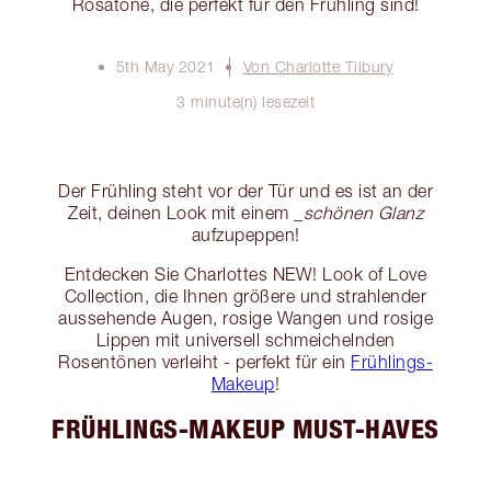
Rosatöne, die perfekt für den Frühling sind!
5th May 2021
Von Charlotte Tilbury
3 minute(n) lesezeit
Der Frühling steht vor der Tür und es ist an der
Zeit, deinen Look mit einem _
schönen Glanz
aufzupeppen!
Entdecken Sie Charlottes NEW! Look of Love
Collection, die Ihnen größere und strahlender
aussehende Augen, rosige Wangen und rosige
Lippen mit universell schmeichelnden
Rosentönen verleiht - perfekt für ein
Frühlings-
Makeup
!
FRÜHLINGS-MAKEUP MUST-HAVES