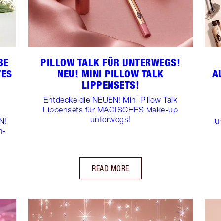
BE
PILLOW TALK FÜR UNTERWEGS!
TES
NEU! MINI PILLOW TALK
A
LIPPENSETS!
Entdecke die NEUEN! Mini Pillow Talk
Lippensets für MAGISCHES Make-up
h
unterwegs!
N!
u
m-
READ MORE