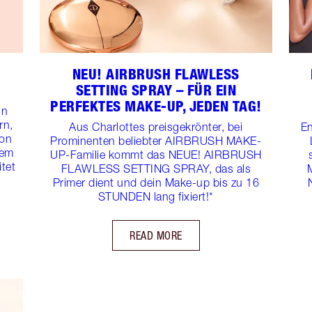
NEU! AIRBRUSH FLAWLESS
SETTING SPRAY – FÜR EIN
PERFEKTES MAKE-UP, JEDEN TAG!
in
rn,
Aus Charlottes preisgekrönter, bei
En
von
Prominenten beliebter AIRBRUSH MAKE-
nem
UP-Familie kommt das NEUE! AIRBRUSH
tet
FLAWLESS SETTING SPRAY, das als
Primer dient und dein Make-up bis zu 16
STUNDEN lang fixiert!*
READ MORE