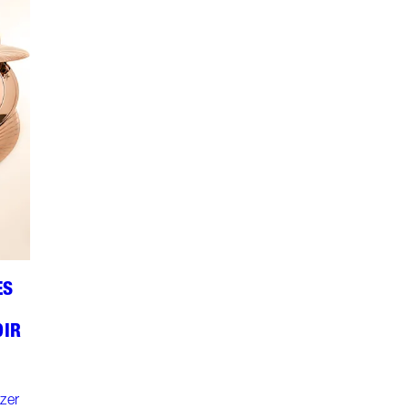
ES
DIR
-
zer