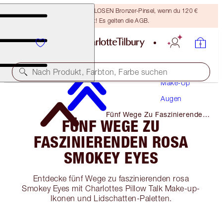
Sichere dir einen KOSTENLOSEN Bronzer-Pinsel, wenn du 120 €
ausgibst! Es gelten die AGB.
Nach Produkt, Farbton, Farbe suchen
Make-Up
Augen
Fünf Wege Zu Faszinierenden
FÜNF WEGE ZU
Rosa Smokey Eyes
FASZINIERENDEN ROSA
SMOKEY EYES
Entdecke fünf Wege zu faszinierenden rosa
Smokey Eyes mit Charlottes Pillow Talk Make-up-
Ikonen und Lidschatten-Paletten.