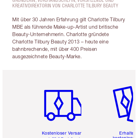
KREATIVDIREKTORIN VON CHARLOTTE TILBURY BEAUTY
Mit über 30 Jahren Erfahrung gilt Charlotte Tilbury
MBE als führende Make-up-Artist und britische
Beauty-Unternehmerin. Charlotte gründete
Charlotte Tilbury Beauty 2013 – heute eine
bahnbrechende, mit über 400 Preisen
ausgezeichnete Beauty-Marke.
Artikel 1 von 6
Artikel 
Kostenloser Versand
Erhalte 
kostenlose 