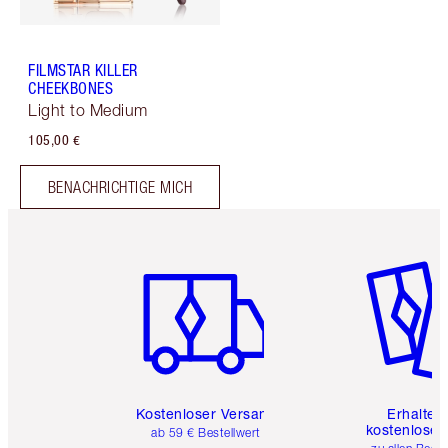
FILMSTAR KILLER
CHEEKBONES
Light to Medium
105,00 €
BENACHRICHTIGE MICH
Artikel 1 von 6
Artikel 
Kostenloser Versand
Erhalte 
kostenlose 
ab 59 € Bestellwert