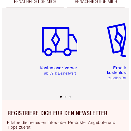
BENACHRICHTIGE MICH
BENACHRICHTIGE MICH
Artikel 1 von 6
Artikel 
Kostenloser Versand
Erhalte 
kostenlose 
ab 59 € Bestellwert
zu allen Best
REGISTRIERE DICH FÜR DEN NEWSLETTER
Erfahre die neuesten Infos über Produkte, Angebote und
Tipps zuerst