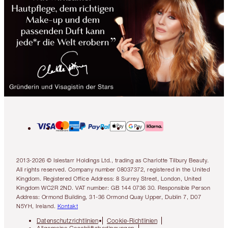
2013-2026 © Islestarr Holdings Ltd., trading as Charlotte Tilbury Beauty.
All rights reserved. Company number 08037372, registered in the United
Kingdom. Registered Office Address: 8 Surrey Street, London, United
Kingdom WC2R 2ND. VAT number: GB 144 0736 30. Responsible Person
Address: Ormond Building, 31-36 Ormond Quay Upper, Dublin 7, D07
N5YH, Ireland.
Kontakt
Datenschutzrichtlinien
Cookie-Richtlinien