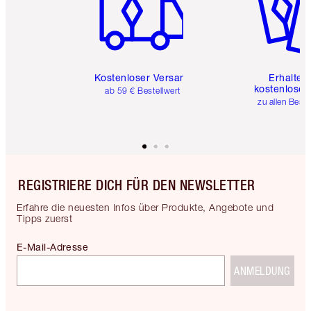
Kostenloser Versand
Erhalte 
kostenlose 
ab 59 € Bestellwert
zu allen Best
REGISTRIERE DICH FÜR DEN NEWSLETTER
Erfahre die neuesten Infos über Produkte, Angebote und
Tipps zuerst
E-Mail-Adresse
ANMELDUNG