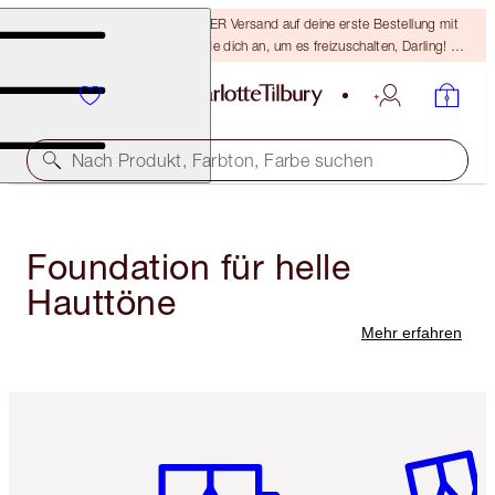
15 % Rabatt & KOSTENLOSER Versand auf deine erste Bestellung mit
dem Code DARLING15 – melde dich an, um es freizuschalten, Darling! Es
gelten die AGB.
Nach Produkt, Farbton, Farbe suchen
Foundation für helle
Hauttöne
Mehr erfahren
Artikel 1 von 6
Artikel 