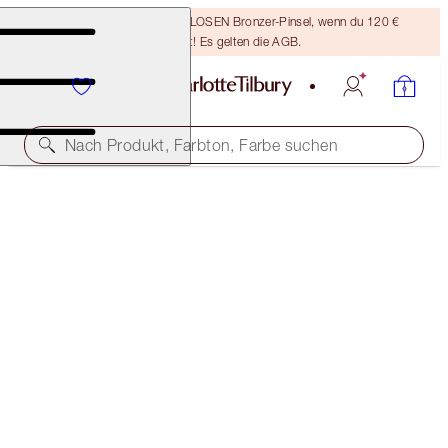
Sichere dir einen KOSTENLOSEN Bronzer-Pinsel, wenn du 120 €
ausgibst! Es gelten die AGB.
Nach Produkt, Farbton, Farbe suchen
WERT: 121 €
WALK OF NO SHAME LOOK ON THE GO
OFFER FINISHED
92,00 €