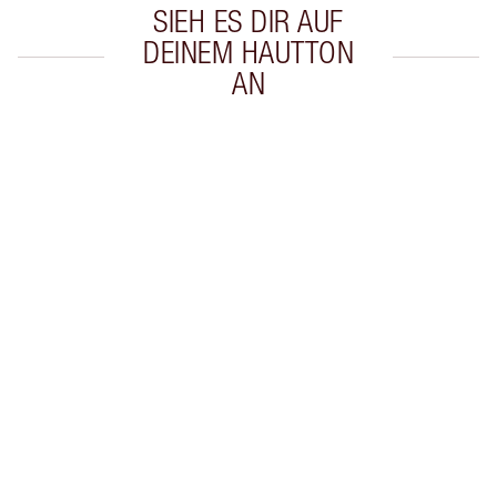
SIEH ES DIR AUF
DEINEM HAUTTON
AN
Artikel 1 von 20
Arti