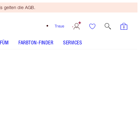
s gelten die AGB.
Treue
RFÜM
FARBTON-FINDER
SERVICES
DAS SET ENTHÄLT
INSTANT LOOK IN A PALETTE STONED
ROSE BEAUTY
COLLAGEN LIP BATH - Farbton auswählen