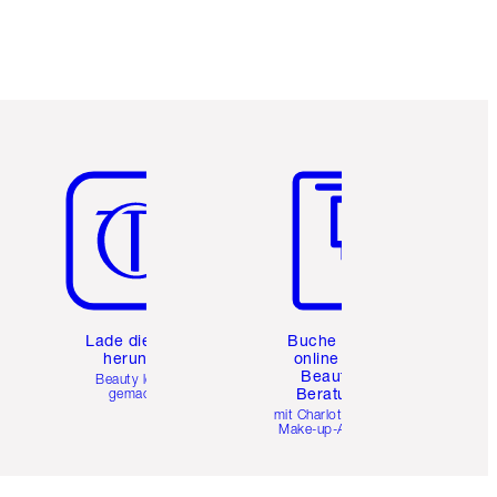
Artikel 5 von 6
Artikel 6 von 6
e
Lade die App
Buche eine
herunter
online 1:1
Beauty-
Beauty leicht
Beratung
gemacht
mit Charlottes Pro
Make-up-Artists.