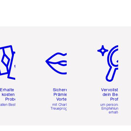
tikel 2 von 6
Artikel 3 von 6
Artikel 4 von 6
Erhalte zwei
Sichere dir
Vervollständig
kostenlose
Prämien &
dein Beauty-
Proben
Vorteile
Profil
 allen Bestellungen
mit Charlottes
um personalisierte
Treueprogramm
Empfehlungen zu
erhalten