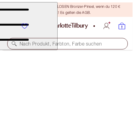
Sichere dir einen KOSTENLOSEN Bronzer-Pinsel, wenn du 120 €
ausgibst! Es gelten die AGB.
Nach Produkt, Farbton, Farbe suchen
SPAREN 20%
SOFIA’S MESMERISING EYE & LIP SECRETS KIT
MAGICAL SAVINGS
168,00 €