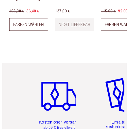
108,00 €
86,40 €
137,00 €
115,00 €
92,00
FARBEN WÄHLEN
NICHT LIEFERBAR
FARBEN WÄH
Artikel 1 von 6
Artikel 
Kostenloser Versand
Erhalte 
kostenlose 
ab 59 € Bestellwert