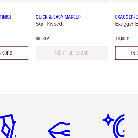
FINISH
QUICK & EASY MAKEUP
EXAGGER-E
Sun-Kissed
Exagger-B
69,00 €
18,00 €
NKORB
NICHT LIEFERBAR
IN
tikel 2 von 6
Artikel 3 von 6
Artikel 4 von 6