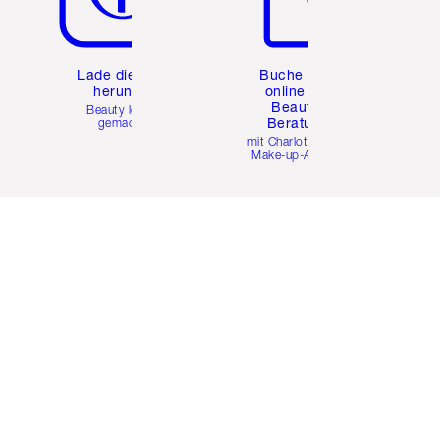
e
Lade die App
Buche eine
herunter
online 1:1
Beauty-
Beauty leicht
Beratung
gemacht
mit Charlottes Pro
Make-up-Artists.