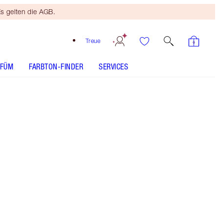
s gelten die AGB.
Treue
RFÜM
FARBTON-FINDER
SERVICES
Sun-Kissed - Discontinued
DER PASSENDE FARBTON
ANWENDUNG