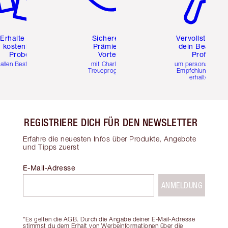
Erhalte zwei
Sichere dir
Vervollständig
kostenlose
Prämien &
dein Beauty-
Proben
Vorteile
Profil
 allen Bestellungen
mit Charlottes
um personalisierte
Treueprogramm
Empfehlungen zu
erhalten
REGISTRIERE DICH FÜR DEN NEWSLETTER
Erfahre die neuesten Infos über Produkte, Angebote
und Tipps zuerst
E-Mail-Adresse
ANMELDUNG
*Es gelten die AGB. Durch die Angabe deiner E-Mail-Adresse
stimmst du dem Erhalt von Werbeinformationen über die