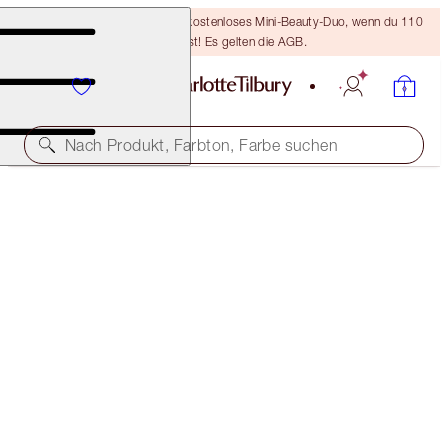
LETZTE CHANCE! Erhalte ein kostenloses Mini-Beauty-Duo, wenn du 110
€ ausgibst! Es gelten die AGB.
Nach Produkt, Farbton, Farbe suchen
ZWEI ZUM MAGISCHEN PREIS VON EINER
QUEEN OF LUCK LUXURY PALETTE DUO
OFFER FINISHED
110,00 €