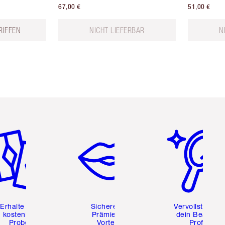
67,00 €
51,00 €
RIFFEN
NICHT LIEFERBAR
N
tikel 2 von 6
Artikel 3 von 6
Artikel 4 von 6
Erhalte zwei
Sichere dir
Vervollständig
kostenlose
Prämien &
dein Beauty-
Proben
Vorteile
Profil