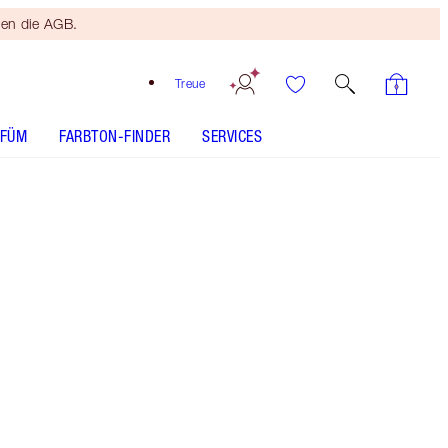
ten die AGB.
Treue
RFÜM
FARBTON-FINDER
SERVICES
Kostenloser
Bronzing
Brush
Ab einem
Einkaufswert
von 120 €!
Es gelten
die AGB.