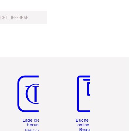
ICHT LIEFERBAR
Artikel 5 von 6
Artikel 6 von 6
e
Lade die App
Buche eine
herunter
online 1:1
Beauty-
Beauty leicht