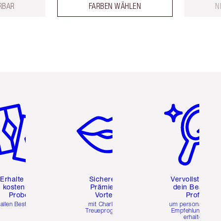
ERBAR
FARBEN WÄHLEN
N
tikel 2 von 6
Artikel 3 von 6
Artikel 4 von 6
Erhalte zwei
Sichere dir
Vervollständig
kostenlose
Prämien &
dein Beauty-
Proben
Vorteile
Profil
 allen Bestellungen
mit Charlottes
um personalisierte
Treueprogramm
Empfehlungen zu
erhalten