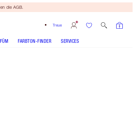
ten die AGB.
Treue
RFÜM
FARBTON-FINDER
SERVICES
Kostenloser
Bronzing
Brush
Ab einem
Einkaufswert
von 120 €!
Es gelten
die AGB.
Set mit Lippenstift und Lipliner in hübschem
Rosa
Mehr anzeigen