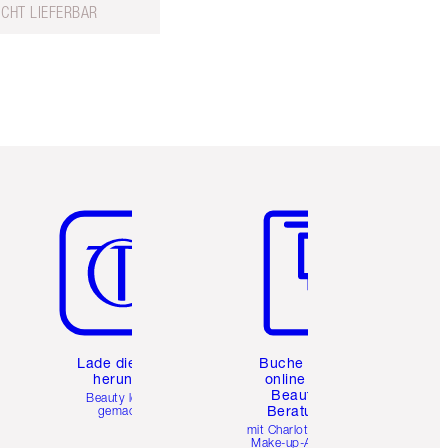
ICHT LIEFERBAR
Artikel 5 von 6
Artikel 6 von 6
e
Lade die App
Buche eine
herunter
online 1:1
Beauty-
Beauty leicht
Beratung
gemacht
mit Charlottes Pro
Make-up-Artists.