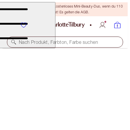
LETZTE CHANCE! Erhalte ein kostenloses Mini-Beauty-Duo, wenn du 110
€ ausgibst! Es gelten die AGB.
Nach Produkt, Farbton, Farbe suchen
CHARLOTTE'S PLUMP & GLOW SKINCARE KIT
OFFER FINISHED
233,00 €