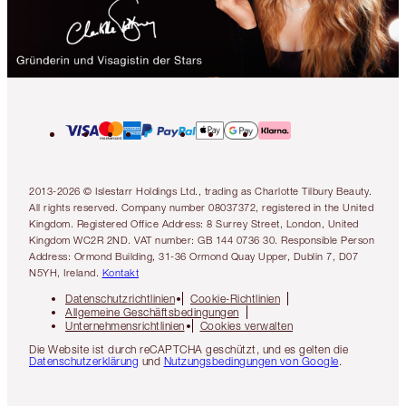
2013-2026 © Islestarr Holdings Ltd., trading as Charlotte Tilbury Beauty.
All rights reserved. Company number 08037372, registered in the United
Kingdom. Registered Office Address: 8 Surrey Street, London, United
Kingdom WC2R 2ND. VAT number: GB 144 0736 30. Responsible Person
Address: Ormond Building, 31-36 Ormond Quay Upper, Dublin 7, D07
N5YH, Ireland.
Kontakt
Datenschutzrichtlinien
Cookie-Richtlinien
Allgemeine Geschäftsbedingungen
Unternehmensrichtlinien
Cookies verwalten
Die Website ist durch reCAPTCHA geschützt, und es gelten die
Datenschutzerklärung
und
Nutzungsbedingungen von Google
.