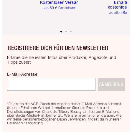
Kostenloser Versand
Erhalte 
kostenlose 
ab 59 € Bestellwert
zu allen Best
REGISTRIERE DICH FÜR DEN NEWSLETTER
Erfahre die neuesten Infos über Produkte, Angebote und
Tipps zuerst
E-Mail-Adresse
ANMELDUNG
*Es gelten die AGB. Durch die Angabe deiner E-Mail-Adresse stimmst
du dem Erhalt von Werbeinformationen über die Produkte und
Dienstleistungen von Charlotte Tilbury Beauty Limited per E-Mail und
über Social-Media-Plattformen zu. Weitere Informationen darüber, wie
wir deine personenbezogenen Daten verwenden, findest du in unserer
Datenschutzerklärung.