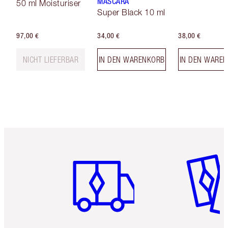
MASCARA
50 ml Moisturiser
Super Black 10 ml
97,00 €
34,00 €
38,00 €
NICHT LIEFERBAR
IN DEN WARENKORB
IN DEN WARE
Artikel 1 von 6
Artikel 