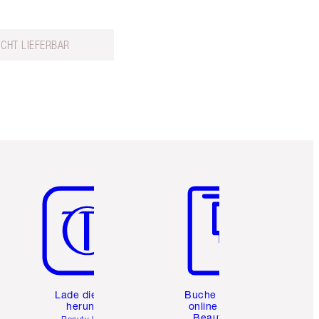
ICHT LIEFERBAR
Artikel 5 von 6
Artikel 6 von 6
e
Lade die App
Buche eine
herunter
online 1:1
Beauty-