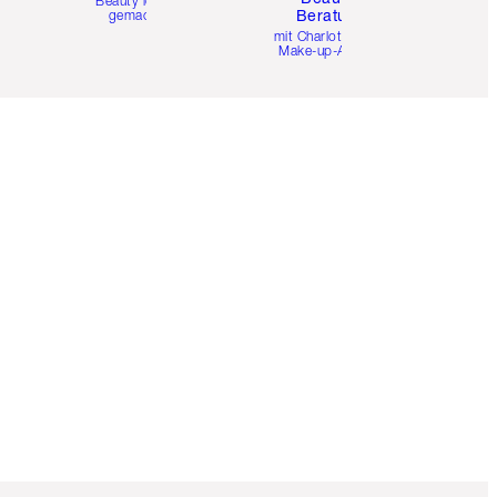
Beauty leicht
Beratung
gemacht
mit Charlottes Pro
Make-up-Artists.