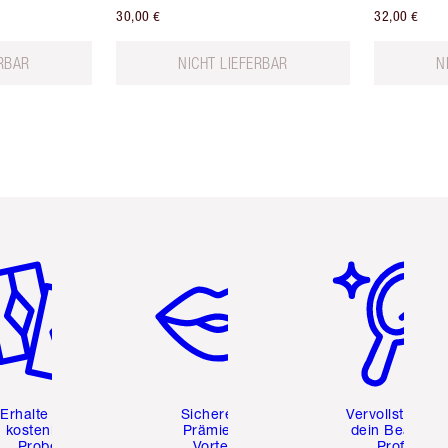
30,00 €
32,00 €
ERBAR
NICHT LIEFERBAR
N
tikel 2 von 6
Artikel 3 von 6
Artikel 4 von 6
Erhalte zwei
Sichere dir
Vervollständig
kostenlose
Prämien &
dein Beauty-
Proben
Vorteile
Profil