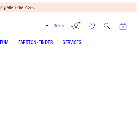
s gelten die AGB.
Treue
RFÜM
FARBTON-FINDER
SERVICES
Kostenloses Mini
Beauty Duo
Ab 110 € Bestellwert! Es
gelten die AGB.
Mein LEGENDÄRER matter nuderosa Pillow Talk
Original Lippenstift in Reisegröße.
Mehr anzeigen