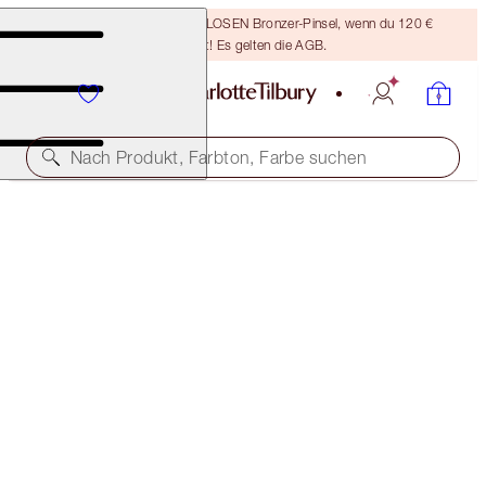
Sichere dir einen KOSTENLOSEN Bronzer-Pinsel, wenn du 120 €
ausgibst! Es gelten die AGB.
Nach Produkt, Farbton, Farbe suchen
30 % RABATT!
PILLOW TALK GLOW & LEGENDARY LASHES DUO
EXCLUSIVE 30% OFF!
105,00 €