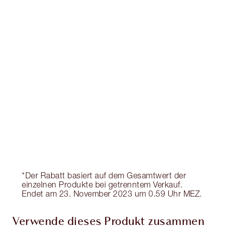
Erhalte 105 Treuetaler
Mehr erfahren
EXKLUSIV-ANGEBOTE BEI CHARLOTTE TILBURY
Charlottes Darlings Treue-Club. Sammle bei
jedem Einkauf Treuetaler!
Kostenloser Standardversand wenn du
59,00 €ausgibst
Wähle zwei kostenlose Proben beim Checkout
aus
*Der Rabatt basiert auf dem Gesamtwert der
einzelnen Produkte bei getrenntem Verkauf.
Endet am 23. November 2023 um 0.59 Uhr MEZ.
Verwende dieses Produkt zusammen