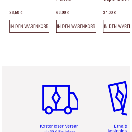
28,50 €
63,00 €
34,00 €
IN DEN WARENKORB
IN DEN WARENKORB
IN DEN WARE
Artikel 1 von 6
Artikel 
Kostenloser Versand
Erhalte 
kostenlose 
ab 59 € Bestellwert