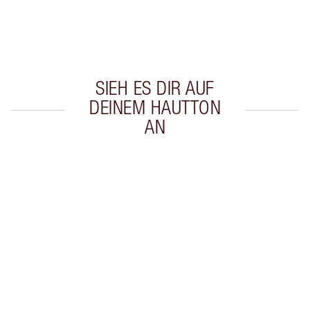
59,00 €ausgibst
Wähle zwei kostenlose Proben beim Checkout
aus
SIEH ES DIR AUF
DEINEM HAUTTON
AN
Artikel 1 von 20
Arti