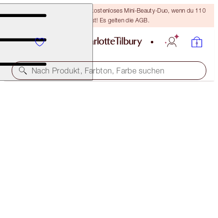
LETZTE CHANCE! Erhalte ein kostenloses Mini-Beauty-Duo, wenn du 110
€ ausgibst! Es gelten die AGB.
Nach Produkt, Farbton, Farbe suchen
LIMITIERTER AUFLAGE
MATTE REVOLUTION
SUPER YOU
38,00 €