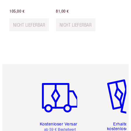
105,00 €
81,00 €
NICHT LIEFERBAR
NICHT LIEFERBAR
Artikel 1 von 6
Artikel 
Kostenloser Versand
Erhalte 
kostenlose 
ab 59 € Bestellwert