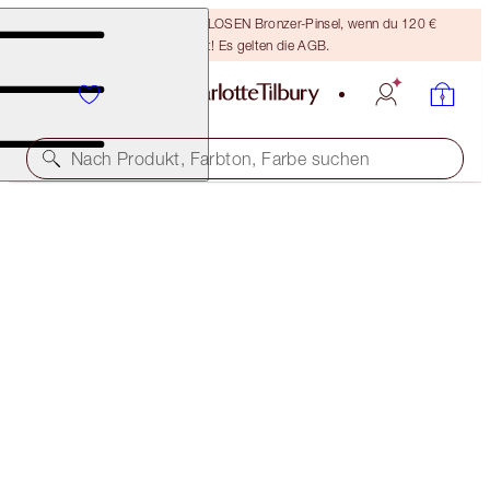
Sichere dir einen KOSTENLOSEN Bronzer-Pinsel, wenn du 120 €
ausgibst! Es gelten die AGB.
Nach Produkt, Farbton, Farbe suchen
SPAREN 10%
MATTE REVOLUTION BERRY NUDE LIP KIT
LIP KIT
96,00 €