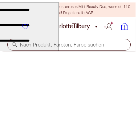
LETZTE CHANCE! Erhalte ein kostenloses Mini-Beauty-Duo, wenn du 110
€ ausgibst! Es gelten die AGB.
Nach Produkt, Farbton, Farbe suchen
40 % RABATT!
CHARLOTTE’S MAGIC CREAM 50ML & 15ML
OFFER ENDED
124,00 €
(
1.907,70 €
/
1
l
)