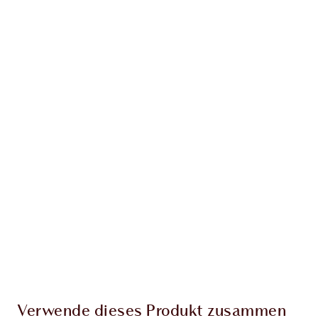
Erhalte 124 Treuetaler
Mehr erfahren
EXKLUSIV-ANGEBOTE BEI CHARLOTTE TILBURY
Charlottes Darlings Treue-Club. Sammle bei
jedem Einkauf Treuetaler!
Kostenloser Standardversand wenn du
59,00 €ausgibst
Wähle zwei kostenlose Proben beim Checkout
aus
Verwende dieses Produkt zusammen