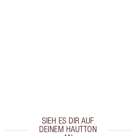
Erhalte 56 Treuetaler
Mehr erfahren
EXKLUSIV-ANGEBOTE BEI CHARLOTTE TILBURY
Charlottes Darlings Treue-Club. Sammle bei
jedem Einkauf Treuetaler!
Kostenloser Standardversand wenn du
59,00 €ausgibst
Wähle zwei kostenlose Proben beim Checkout
aus
SIEH ES DIR AUF
DEINEM HAUTTON