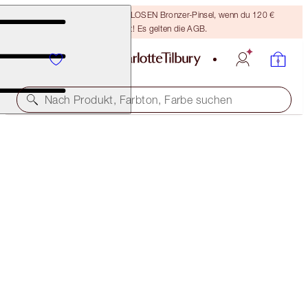
Sichere dir einen KOSTENLOSEN Bronzer-Pinsel, wenn du 120 €
ausgibst! Es gelten die AGB.
Nach Produkt, Farbton, Farbe suchen
BESTAND BEGRENZT
LUXURY PALETTE
DREAMGASM
56,00 €
(
10.769,00 €
/
1
kg
)