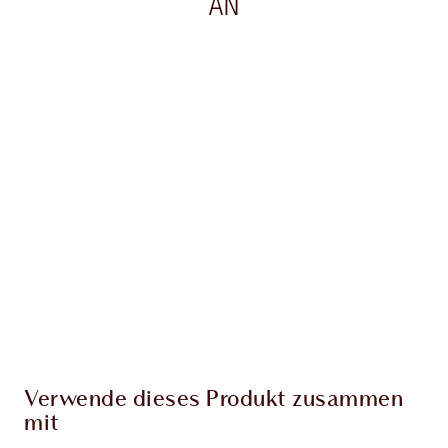
AN
Artikel 1 von 20
Arti
Verwende dieses Produkt zusammen
mit