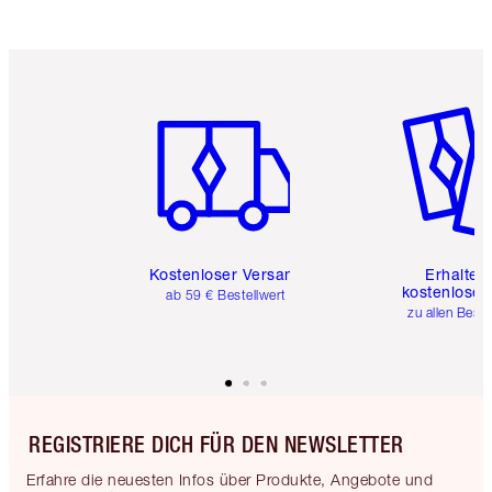
Artikel 1 von 6
Artikel 
Kostenloser Versand
Erhalte 
kostenlose 
ab 59 € Bestellwert
zu allen Best
REGISTRIERE DICH FÜR DEN NEWSLETTER
Erfahre die neuesten Infos über Produkte, Angebote und