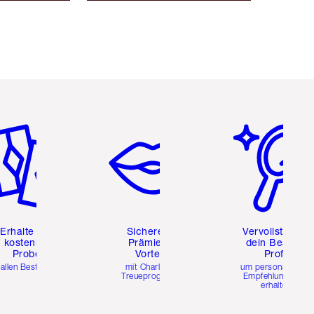
tikel 2 von 6
Artikel 3 von 6
Artikel 4 von 6
Erhalte zwei
Sichere dir
Vervollständig
kostenlose
Prämien &
dein Beauty-
Proben
Vorteile
Profil
 allen Bestellungen
mit Charlottes
um personalisierte
Treueprogramm
Empfehlungen zu
erhalten