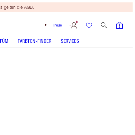
s gelten die AGB.
Treue
RFÜM
FARBTON-FINDER
SERVICES
Kostenloses Mini
Beauty Duo
Ab 110 € Bestellwert! Es
gelten die AGB.
Bleistift und rosa Lippenstift
Mehr anzeigen