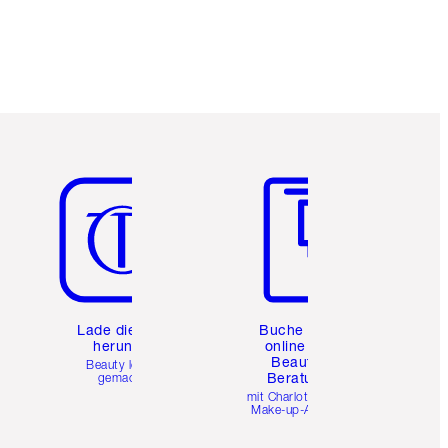
Artikel 5 von 6
Artikel 6 von 6
e
Lade die App
Buche eine
herunter
online 1:1
Beauty-
Beauty leicht
Beratung
gemacht
mit Charlottes Pro
Make-up-Artists.