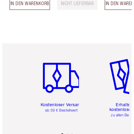
IN DEN WARENKORB
NICHT LIEFERBAR
IN DEN WARE
Artikel 1 von 6
Artikel 
Kostenloser Versand
Erhalte 
kostenlose 
ab 59 € Bestellwert
zu allen Best