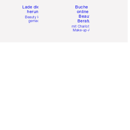
e
Lade die App
Buche eine
herunter
online 1:1
Beauty-
Beauty leicht
Beratung
gemacht
mit Charlottes Pro
Make-up-Artists.