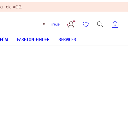
ten die AGB.
Treue
RFÜM
FARBTON-FINDER
SERVICES
Kostenloser
Bronzing
Brush
Ab einem
Einkaufswert
von 120 €!
Es gelten
die AGB.
Erhalte magische 5 % Rabatt* beim Kauf dieses
Hautpflege-Sets mit meiner NEUEN! Gel-
Feuchtigkeitscreme und einem pflegenden
Primer mit LSF 50.