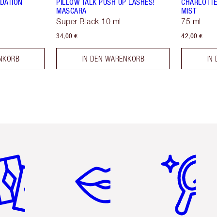
NDATION
PILLOW TALK PUSH UP LASHES!
CHARLOTTE
MASCARA
MIST
Super Black 10 ml
75 ml
34,00 €
42,00 €
NKORB
IN DEN WARENKORB
IN
tikel 2 von 6
Artikel 3 von 6
Artikel 4 von 6