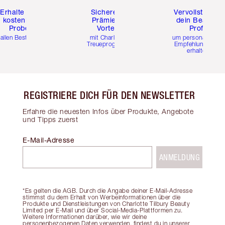
Erhalte zwei
Sichere dir
Vervollständig
kostenlose
Prämien &
dein Beauty-
Proben
Vorteile
Profil
 allen Bestellungen
mit Charlottes
um personalisierte
Treueprogramm
Empfehlungen zu
erhalten
REGISTRIERE DICH FÜR DEN NEWSLETTER
Erfahre die neuesten Infos über Produkte, Angebote
und Tipps zuerst
E-Mail-Adresse
ANMELDUNG
*Es gelten die AGB. Durch die Angabe deiner E-Mail-Adresse
stimmst du dem Erhalt von Werbeinformationen über die
Produkte und Dienstleistungen von Charlotte Tilbury Beauty
Limited per E-Mail und über Social-Media-Plattformen zu.
Weitere Informationen darüber, wie wir deine
personenbezogenen Daten verwenden, findest du in unserer