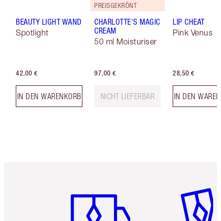
PREISGEKRÖNT
BEAUTY LIGHT WAND
CHARLOTTE'S MAGIC
LIP CHEAT
CREAM
Spotlight
Pink Venus
50 ml Moisturiser
42,00 €
97,00 €
28,50 €
IN DEN WARENKORB
NICHT LIEFERBAR
IN DEN WARE
Artikel 1 von 6
Artikel 