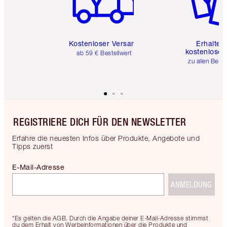
Kostenloser Versand
Erhalte 
kostenlose 
ab 59 € Bestellwert
zu allen Best
REGISTRIERE DICH FÜR DEN NEWSLETTER
Erfahre die neuesten Infos über Produkte, Angebote und
Tipps zuerst
E-Mail-Adresse
ANMELDUNG
*Es gelten die AGB. Durch die Angabe deiner E-Mail-Adresse stimmst
du dem Erhalt von Werbeinformationen über die Produkte und