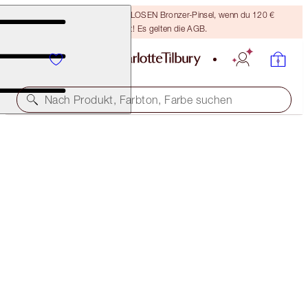
Sichere dir einen KOSTENLOSEN Bronzer-Pinsel, wenn du 120 €
ausgibst! Es gelten die AGB.
Nach Produkt, Farbton, Farbe suchen
HYALURONIC HAPPIKISS
HAPPIPEACH
38,00 €
(
15.833,00 €
/
1
kg
)