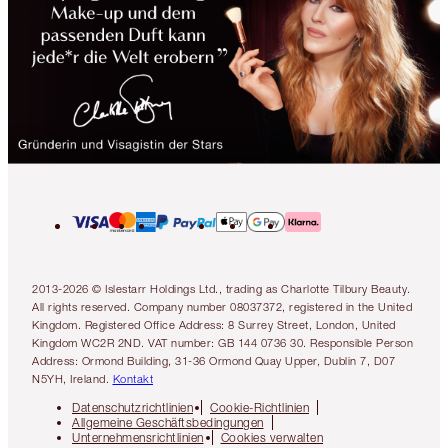
2013-2026 © Islestarr Holdings Ltd., trading as Charlotte Tilbury Beauty.
All rights reserved. Company number 08037372, registered in the United
Kingdom. Registered Office Address: 8 Surrey Street, London, United
Kingdom WC2R 2ND. VAT number: GB 144 0736 30. Responsible Person
Address: Ormond Building, 31-36 Ormond Quay Upper, Dublin 7, D07
N5YH, Ireland.
Kontakt
Datenschutzrichtlinien
Cookie-Richtlinien
Allgemeine Geschäftsbedingungen
Unternehmensrichtlinien
Cookies verwalten