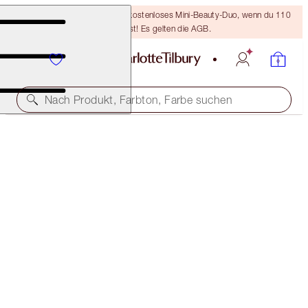
LETZTE CHANCE! Erhalte ein kostenloses Mini-Beauty-Duo, wenn du 110
€ ausgibst! Es gelten die AGB.
Nach Produkt, Farbton, Farbe suchen
SPAREN 40%
GLOWING EYE, LIP AND CHEEK KIT
EXCLUSIVE 40% OFF KIT
92,00 €