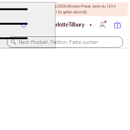
Sichere dir einen KOSTENLOSEN Bronzer-Pinsel, wenn du 120 €
ausgibst! Es gelten die AGB.
Nach Produkt, Farbton, Farbe suchen
15 % RABATT
DEWY, PRETTY BLUSHED CHEEKS KIT
MAGICAL SAVINGS
97,00 €