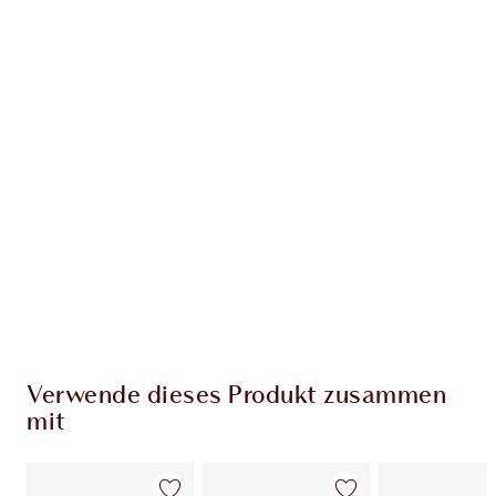
Erhalte 97 Treuetaler
Mehr erfahren
EXKLUSIV-ANGEBOTE BEI CHARLOTTE TILBURY
Charlottes Darlings Treue-Club. Sammle bei
jedem Einkauf Treuetaler!
Kostenloser Standardversand wenn du
59,00 €ausgibst
Wähle zwei kostenlose Proben beim Checkout
aus
Verwende dieses Produkt zusammen
mit