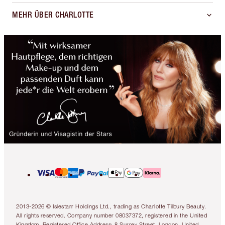
MEHR ÜBER CHARLOTTE
2013-2026 © Islestarr Holdings Ltd., trading as Charlotte Tilbury Beauty.
All rights reserved. Company number 08037372, registered in the United
Kingdom. Registered Office Address: 8 Surrey Street, London, United