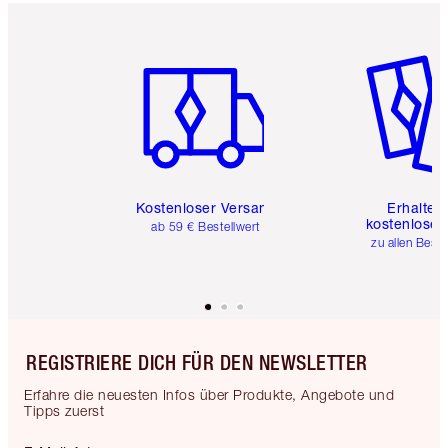
Artikel 1 von 6
Artikel 
Kostenloser Versand
Erhalte 
kostenlose 
ab 59 € Bestellwert
zu allen Best
REGISTRIERE DICH FÜR DEN NEWSLETTER
Erfahre die neuesten Infos über Produkte, Angebote und
Tipps zuerst