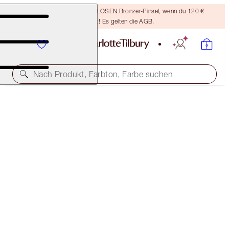
Sichere dir einen KOSTENLOSEN Bronzer-Pinsel, wenn du 120 €
ausgibst! Es gelten die AGB.
Nach Produkt, Farbton, Farbe suchen
ERHALTE 15 % RABATT
CHARLOTTE’S SOFT RADIANCE KIT
MAGICAL SAVINGS
139,00 €