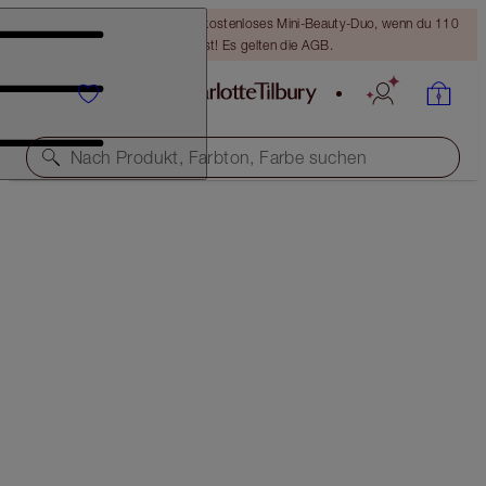
LETZTE CHANCE! Erhalte ein kostenloses Mini-Beauty-Duo, wenn du 110
€ ausgibst! Es gelten die AGB.
Nach Produkt, Farbton, Farbe suchen
A MAGICAL SAVING!
CHARLOTTE'S MAGIC SKIN SECRETS
HOLIDAY SAVINGS
65,00 €