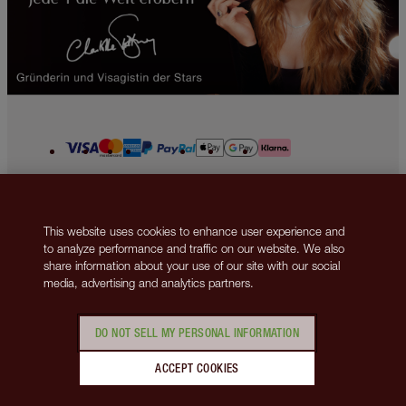
2013-2026 © Islestarr Holdings Ltd., trading as Charlotte Tilbury Beauty.
All rights reserved. Company number 08037372, registered in the United
This website uses cookies to enhance user experience and
Kingdom. Registered Office Address: 8 Surrey Street, London, United
to analyze performance and traffic on our website. We also
Kingdom WC2R 2ND. VAT number: GB 144 0736 30. Responsible Person
share information about your use of our site with our social
Address: Ormond Building, 31-36 Ormond Quay Upper, Dublin 7, D07
media, advertising and analytics partners.
N5YH, Ireland.
Kontakt
Datenschutzrichtlinien
Cookie-Richtlinien
Allgemeine Geschäftsbedingungen
DO NOT SELL MY PERSONAL INFORMATION
Unternehmensrichtlinien
Cookies verwalten
Die Website ist durch reCAPTCHA geschützt, und es gelten die
ACCEPT COOKIES
Datenschutzerklärung
und
Nutzungsbedingungen von Google
.