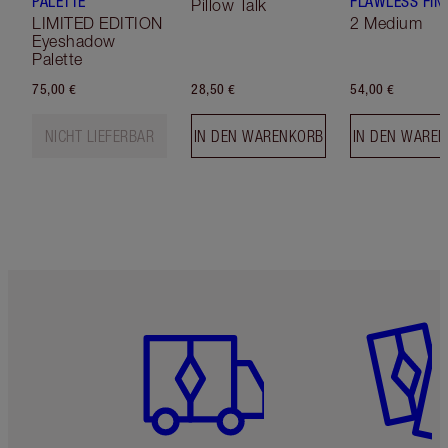
PALETTE
FLAWLESS FIN
Pillow Talk
LIMITED EDITION
2 Medium
Eyeshadow
Palette
75,00 €
28,50 €
54,00 €
NICHT LIEFERBAR
IN DEN WARENKORB
IN DEN WARE
Artikel 1 von 6
Artikel 