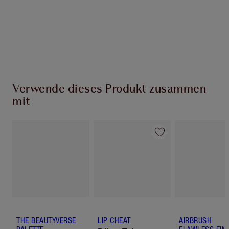
Kostenloser Standardversand wenn du
59,00 €ausgibst
Wähle zwei kostenlose Proben beim Checkout
aus
Verwende dieses Produkt zusammen
mit
THE BEAUTYVERSE
LIP CHEAT
AIRBRUSH