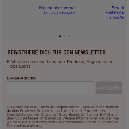
Kostenloser Versand
Erhalte 
kostenlose 
ab 59 € Bestellwert
zu allen Best
REGISTRIERE DICH FÜR DEN NEWSLETTER
Erfahre die neuesten Infos über Produkte, Angebote und
Tipps zuerst
E-Mail-Adresse
ANMELDUNG
*Es gelten die AGB. Durch die Angabe deiner E-Mail-Adresse stimmst
du dem Erhalt von Werbeinformationen über die Produkte und
Dienstleistungen von Charlotte Tilbury Beauty Limited per E-Mail und
über Social-Media-Plattformen zu. Weitere Informationen darüber, wie
wir deine personenbezogenen Daten verwenden, findest du in unserer
Datenschutzerklärung.