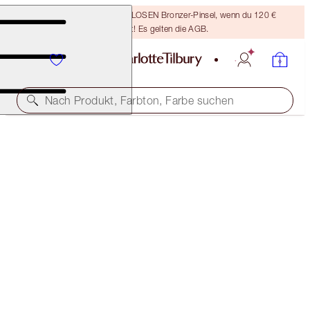
Sichere dir einen KOSTENLOSEN Bronzer-Pinsel, wenn du 120 €
ausgibst! Es gelten die AGB.
Nach Produkt, Farbton, Farbe suchen
CHARLOTTE'S MAGIC LIP SCRUB
LIMITED EDITION LIP SCRUB
25,00 €
(
51,90 €
/
1
kg
)