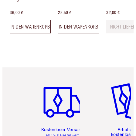
36,00 €
28,50 €
32,00 €
IN DEN WARENKORB
IN DEN WARENKORB
NICHT LIEFE
Artikel 1 von 6
Artikel 
Kostenloser Versand
Erhalte 
kostenlose 
ab 59 € Bestellwert