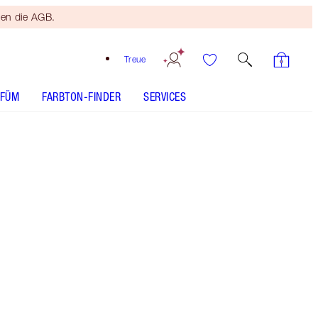
ten die AGB.
Treue
RFÜM
FARBTON-FINDER
SERVICES
Größe
50ml refill - Nicht lieferbar
87,00 €