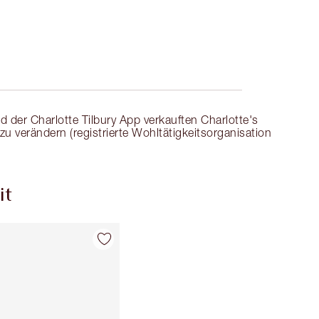
59,00 €ausgibst
Wähle zwei kostenlose Proben beim
Checkout aus
der Charlotte Tilbury App verkauften Charlotte's
verändern (registrierte Wohltätigkeitsorganisation
it