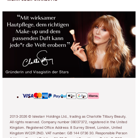
2013-2026 © Islestarr Holdings Ltd., trading as Charlotte Tilbury Beauty.
All rights reserved. Company number 08037372, registered in the United
Kingdom. Registered Office Address: 8 Surrey Street, London, United
Kingdom WC2R 2ND. VAT number: GB 144 0736 30. Responsible Person