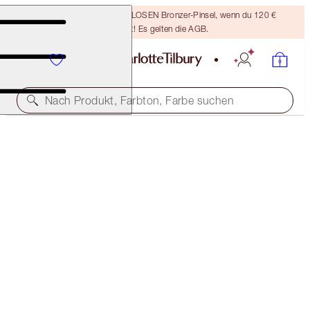
Sichere dir einen KOSTENLOSEN Bronzer-Pinsel, wenn du 120 €
ausgibst! Es gelten die AGB.
Nach Produkt, Farbton, Farbe suchen
BROW CHEAT KIT
SOFT BROWN
38,00 €
(
760.000,00 €
/
1
kg
)