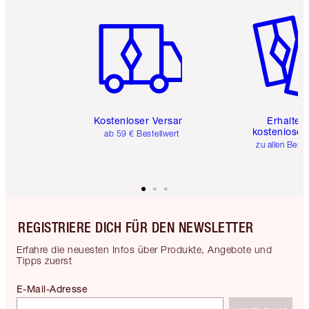
Artikel 1 von 6
Artikel 
Kostenloser Versand
Erhalte 
kostenlose 
ab 59 € Bestellwert
zu allen Best
REGISTRIERE DICH FÜR DEN NEWSLETTER
Erfahre die neuesten Infos über Produkte, Angebote und
Tipps zuerst
E-Mail-Adresse