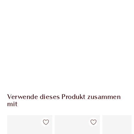
EXKLUSIV-ANGEBOTE BEI CHARLOTTE TILBURY
Charlottes Darlings Treue-Club. Sammle bei
jedem Einkauf Treuetaler!
Kostenloser Standardversand wenn du
59,00 €ausgibst
Wähle zwei kostenlose Proben beim Checkout
aus
Verwende dieses Produkt zusammen
mit