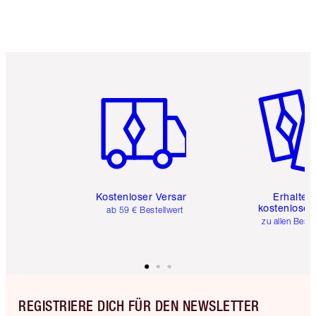
Artikel 1 von 6
Artikel 
Kostenloser Versand
Erhalte 
kostenlose 
ab 59 € Bestellwert
zu allen Best
REGISTRIERE DICH FÜR DEN NEWSLETTER