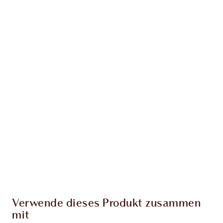
Erhalte 120 Treuetaler
Mehr erfahren
EXKLUSIV-ANGEBOTE BEI CHARLOTTE TILBURY
Charlottes Darlings Treue-Club. Sammle bei
jedem Einkauf Treuetaler!
Kostenloser Standardversand wenn du
59,00 €ausgibst
Wähle zwei kostenlose Proben beim Checkout
aus
Verwende dieses Produkt zusammen
mit