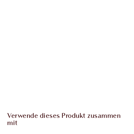
Erhalte 133 Treuetaler
Mehr erfahren
EXKLUSIV-ANGEBOTE BEI CHARLOTTE TILBURY
Charlottes Darlings Treue-Club. Sammle bei
jedem Einkauf Treuetaler!
Kostenloser Standardversand wenn du
59,00 €ausgibst
Wähle zwei kostenlose Proben beim Checkout
aus
Verwende dieses Produkt zusammen
mit