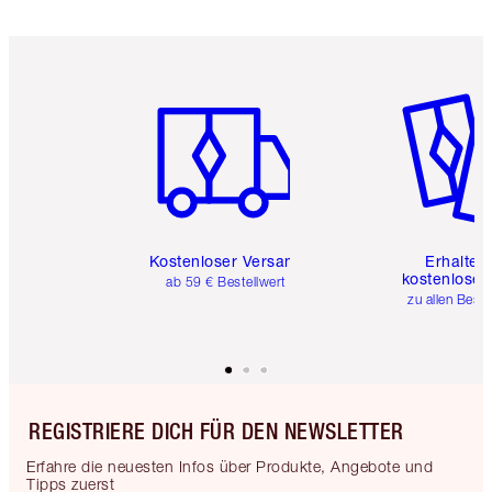
Artikel 1 von 6
Artikel 
Kostenloser Versand
Erhalte 
kostenlose 
ab 59 € Bestellwert
zu allen Best
REGISTRIERE DICH FÜR DEN NEWSLETTER
Erfahre die neuesten Infos über Produkte, Angebote und
Tipps zuerst