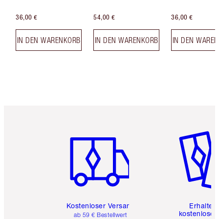
36,00 €
54,00 €
36,00 €
IN DEN WARENKORB
IN DEN WARENKORB
IN DEN WARE
Artikel 1 von 6
Artikel 
Kostenloser Versand
Erhalte 
kostenlose 
ab 59 € Bestellwert