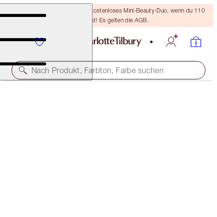
LETZTE CHANCE! Erhalte ein kostenloses Mini-Beauty-Duo, wenn du 110
€ ausgibst! Es gelten die AGB.
Nach Produkt, Farbton, Farbe suchen
AIRBRUSH EXAGGER-EYES KIT
EYE & FACE KIT
64,00 €
(
3.200,00 €
/
1
kg
)