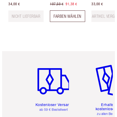
34,00 €
107,50 €
91,38 €
33,00 €
NICHT LIEFERBAR
FARBEN WÄHLEN
ARTIKEL VERGR
Artikel 1 von 6
Artikel 
Kostenloser Versand
Erhalte 
kostenlose 
ab 59 € Bestellwert
zu allen Best