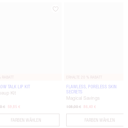
Artikel 4 von 14
Artikel 5 von
% RABATT
ERHALTE 20 % RABATT
LOW TALK LIP KIT
FLAWLESS, PORELESS SKIN
SECRETS
eup Kit
Magical Savings
0 €
59,85 €
108,00 €
86,40 €
FARBEN WÄHLEN
FARBEN WÄHLEN