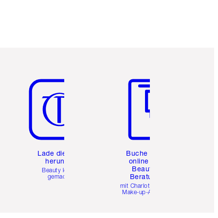
Artikel 5 von 6
Artikel 6 von 6
e
Lade die App
Buche eine
herunter
online 1:1
Beauty-
Beauty leicht
Beratung
gemacht
mit Charlottes Pro
Make-up-Artists.