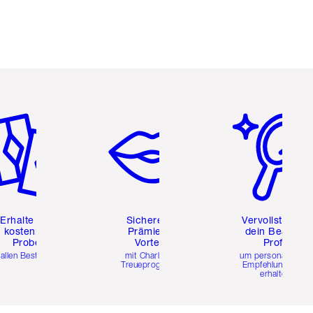
tikel 2 von 6
Artikel 3 von 6
Artikel 4 von 6
Erhalte zwei
Sichere dir
Vervollständig
kostenlose
Prämien &
dein Beauty-
Proben
Vorteile
Profil
 allen Bestellungen
mit Charlottes
um personalisierte
Treueprogramm
Empfehlungen zu
erhalten