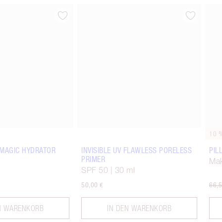
Artikel 2 von 14
Artikel 3 von 14
10 
 MAGIC HYDRATOR
INVISIBLE UV FLAWLESS PORELESS
PIL
PRIMER
Mak
SPF 50 | 30 ml
50,00 €
66,5
N WARENKORB
IN DEN WARENKORB