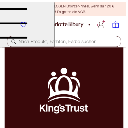
Sichere dir einen KOSTENLOSEN Bronzer-Pinsel, wenn du 120 €
ausgibst! Es gelten die AGB.
Nach Produkt, Farbton, Farbe suchen