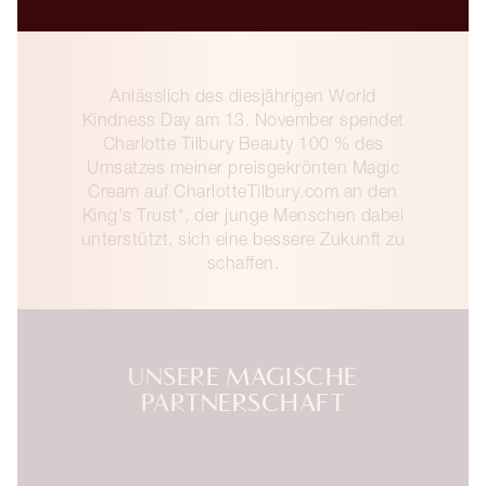
Anlässlich des diesjährigen World
Kindness Day am 13. November spendet
Charlotte Tilbury Beauty 100 % des
Umsatzes meiner preisgekrönten Magic
Cream auf CharlotteTilbury.com an den
King's Trust*, der junge Menschen dabei
unterstützt, sich eine bessere Zukunft zu
schaffen.
UNSERE MAGISCHE
PARTNERSCHAFT