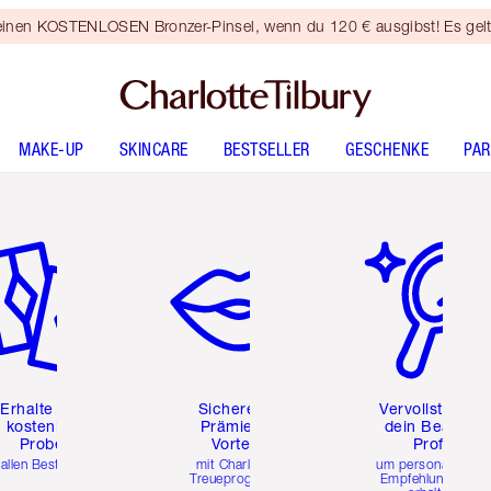
 einen KOSTENLOSEN Bronzer-Pinsel, wenn du 120 € ausgibst! Es gel
MAKE-UP
SKINCARE
BESTSELLER
GESCHENKE
PA
tikel 2 von 6
Artikel 3 von 6
Artikel 4 von 6
Erhalte zwei
Sichere dir
Vervollständig
kostenlose
Prämien &
dein Beauty-
Proben
Vorteile
Profil
 allen Bestellungen
mit Charlottes
um personalisierte
Treueprogramm
Empfehlungen zu