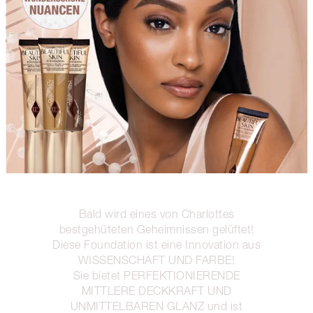
Bald wird eines von Charlottes
bestgehüteten Geheimnissen gelüftet!
Diese Foundation ist eine Innovation aus
WISSENSCHAFT UND FARBE!
Sie bietet PERFEKTIONIERENDE
MITTLERE DECKKRAFT UND
UNMITTELBAREN GLANZ und ist