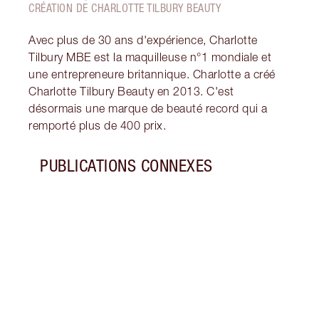
CRÉATION DE CHARLOTTE TILBURY BEAUTY
Avec plus de 30 ans d'expérience, Charlotte
Tilbury MBE est la maquilleuse n°1 mondiale et
une entrepreneure britannique. Charlotte a créé
Charlotte Tilbury Beauty en 2013. C'est
désormais une marque de beauté record qui a
remporté plus de 400 prix.
PUBLICATIONS CONNEXES
Article 1 sur 5
COMM
LÈVR
Suive
guide
l'app