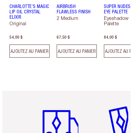
CHARLOTTE'S MAGIC
AIRBRUSH
SUPER NUDES 
LIP OIL CRYSTAL
FLAWLESS FINISH
EYE PALETTE
ELIXIR
2 Medium
Eyeshadow
Original
Palette
54,00 $
67,50 $
84,00 $
AJOUTEZ AU PANIER
AJOUTEZ AU PANIER
AJOUTEZ AU P
Article 1 sur 6
Article 