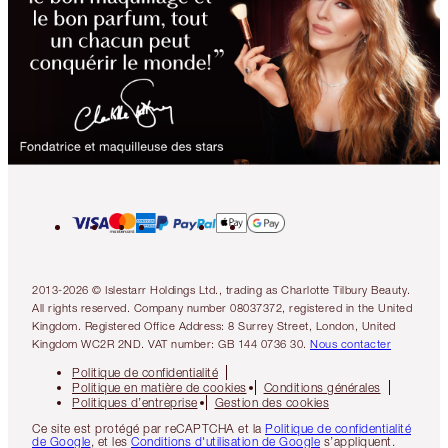
2013-2026 © Islestarr Holdings Ltd., trading as Charlotte Tilbury Beauty.
All rights reserved. Company number 08037372, registered in the United
Kingdom. Registered Office Address: 8 Surrey Street, London, United
Kingdom WC2R 2ND. VAT number: GB 144 0736 30.
Nous contacter
Politique de confidentialité
Politique en matière de cookies
Conditions générales
Politiques d’entreprise
Gestion des cookies
Ce site est protégé par reCAPTCHA et la
Politique de confidentialité
de Google
, et les
Conditions d'utilisation de Google
s’appliquent.