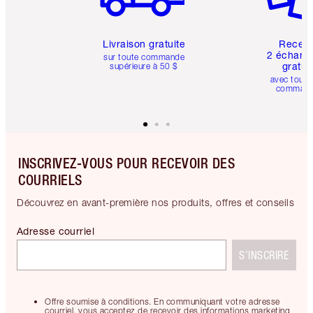
Livraison gratuite
Recev
2 échanti
sur toute commande
gratui
supérieure à 50 $
avec toute
comman
INSCRIVEZ-VOUS POUR RECEVOIR DES
COURRIELS
Découvrez en avant-première nos produits, offres et conseils
Adresse courriel
S’INSCRIRE
Offre soumise à conditions. En communiquant votre adresse
courriel, vous acceptez de recevoir des informations marketing