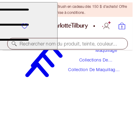
Recevez un pinceau Bronzing Brush en cadeau dès 150 $ d'achats! Offre
soumise à conditions.
Rechercher nom du produit, teinte, couleur...
Maquillage
Collections De
THE SUPER NUDES
Maquillage
Collection De Maquillage
MATTE REVOLUTION - SUPER FABULOUS
Super Nudes
50,00 $