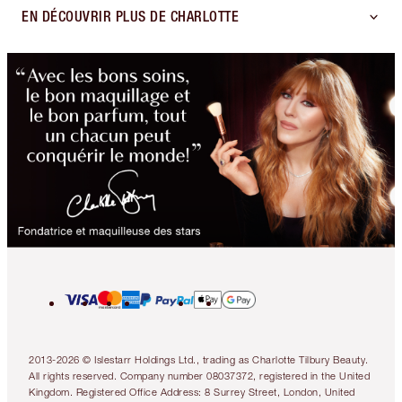
EN DÉCOUVRIR PLUS DE CHARLOTTE
2013-2026 © Islestarr Holdings Ltd., trading as Charlotte Tilbury Beauty.
All rights reserved. Company number 08037372, registered in the United
Kingdom. Registered Office Address: 8 Surrey Street, London, United