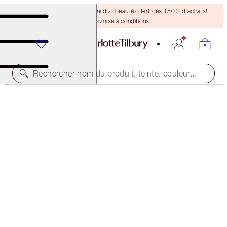
DERNIÈRE CHANCE ! Un mini duo beauté offert dès 150 $ d'achats!
Offre soumise à conditions.
Rechercher nom du produit, teinte, couleur...
EN ÉDITION LIMITÉE!
NUDEGASM FACE PALETTE
FACE PALETTE
102,00 $