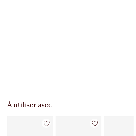
Article 1 sur 20
Arti
À utiliser avec