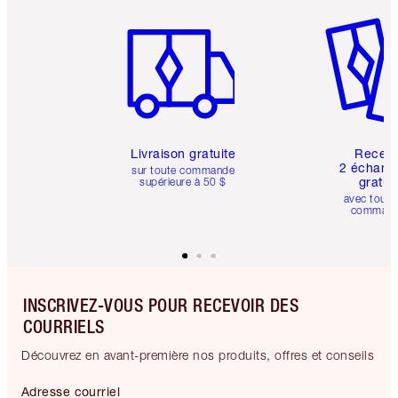
Article 1 sur 6
Article 
Livraison gratuite
Recev
2 échanti
sur toute commande
gratui
supérieure à 50 $
avec toute
comman
INSCRIVEZ-VOUS POUR RECEVOIR DES
COURRIELS
Découvrez en avant-première nos produits, offres et conseils
Adresse courriel