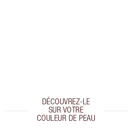
EXCLUSIVITÉS CHARLOTTE TILBURY
Club fidélité Charlotte's Darlings. Gagnez des
points de fidélité à chaque achat!
Livraison standard gratuite quand vous
dépensez 50,00 $
Choisissez 2 échantillons gratuits au moment
du paiement
DÉCOUVREZ-LE
SUR VOTRE
COULEUR DE PEAU