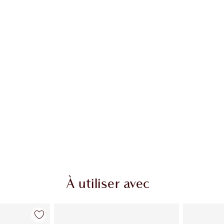
cle 2 sur 20
Article 3 sur 20
À utiliser avec