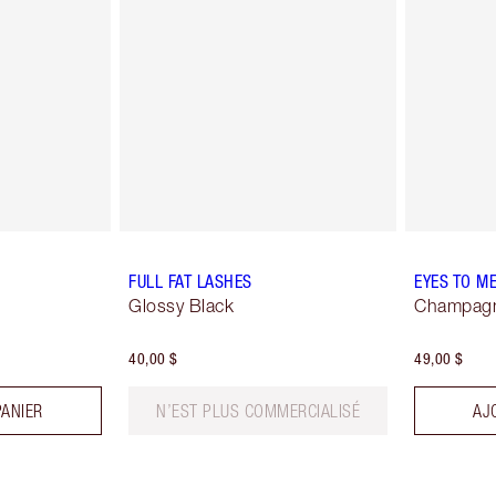
FULL FAT LASHES
EYES TO M
Glossy Black
Champag
40,00 $
49,00 $
PANIER
N’EST PLUS COMMERCIALISÉ
AJ