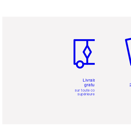
Article 1 sur 6
Art
Livraison
gratuite
sur toute commande
supérieure à 50 $