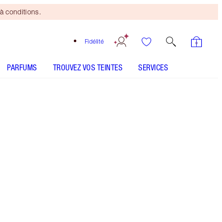
à conditions.
Fidélité
PARFUMS
TROUVEZ VOS TEINTES
SERVICES
Nude Kate
SHADE MATCH
COMMENT L’APPLIQUER