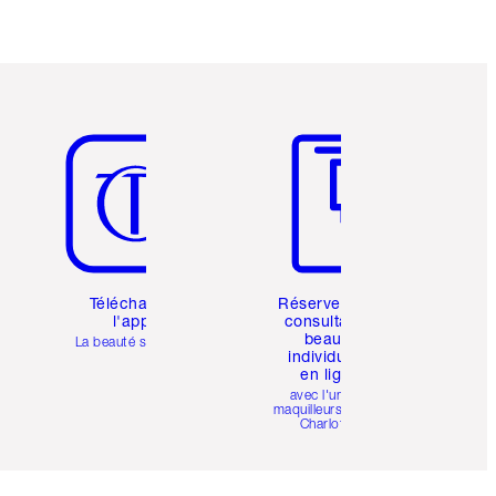
Article 5 sur 6
Article 6 sur 6
Téléchargez
Réservez une
l'appli
consultation
beauté
La beauté simplifiée
individuelle
en ligne
avec l'un des
maquilleurs pro de
Charlotte.