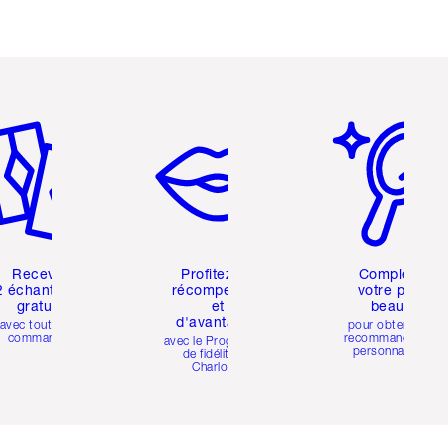
icle 2 sur 6
Article 3 sur 6
Article 4 sur 6
Recevez
Profitez de
Compléter
2 échantillons
récompenses
votre profil
gratuits
et
beauté
d'avantages
avec toutes les
pour obtenir des
commandes
recommandations
avec le Programme
personnalisées
de fidélité de
Charlotte